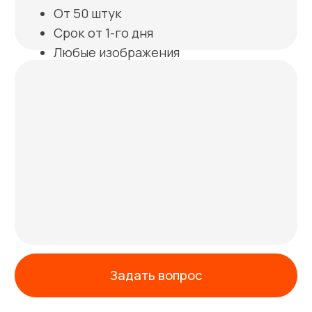
Работаем по договору
Договор гарантирует прозрачность
условий и обязательств, исключает
риски и обеспечивает соблюдение
сроков, высокого качества и гарантий.
Гарантия качества
Мы контролируем качество нашего
производства, но если брак всё-таки
произошел, исправим за свой счёт