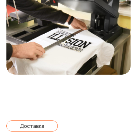
Контакты
+7 (995) 700 92-65
zakaz@trafaret365.ru
Московская область, г. Лыткарино,
Колхозная ул., с2Б (12 км от МКАД по
Новорязанскому шоссе)
Посмотреть на карте
Задать вопрос
Меню
Калькулятор
Этапы работы