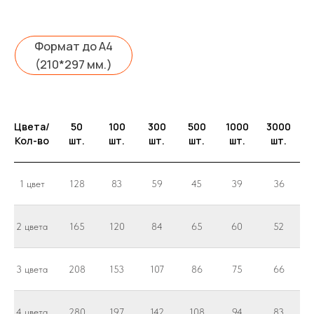
Цвета/
50
100
300
500
1000
3000
Кол-во
шт.
шт.
шт.
шт.
шт.
шт.
1 цвет
128
83
59
45
39
36
Шелкография на темных тканях: +1
2 цвета
165
120
84
65
60
52
цвет (подложка).
Puff (вспененная добавка): +20%
Печать с флуоресцентной,
3 цвета
208
153
107
86
75
66
металлизированной (золото и
серебро) краской: +20%
4 цвета
280
197
142
108
94
83
При работе на изделиях заказчика