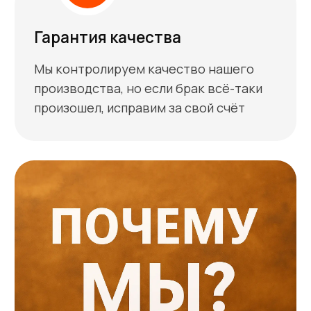
Самовывоз
Адрес для самовывоза: Московская
область, г. Лыткарино, ул.
Колхозная, строение 2Б (12 км от
МКАД по Новорязанскому шоссе)
Пондельник - пятница
С 10:00 до 18:00
В другое время по
предварительной договорённости
Доставка до пвз СДЭК
Отправим ваш заказ СДЭКом в
любой регион России
До ПВЗ доставим сами
Стоимость доставки от 0 рублей
(в
зависимости от заказа и адреса
доставки)