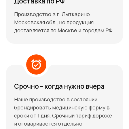
Выполнение работы
04
Напечатаем на медицинской
форме выбранным Вами способом
Вы принимаете работу
05
Доставим готовую продукцию к
Вам на склад или ПВЗ
транспортной компании.