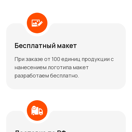
дальше
Оставьте заявку
01
Оставьте заявку, и мы в
кратчайшие сроки просчитаем
Ваш заказ и пришлём
предложение.
Разработка макета
02
В случае если у Вас нет готового
макета – разработаем его.
Заключение договора
03
Подготовим договор, где будут
четко зафиксированы сроки,
стоимость и гарантии на все виды
работ.