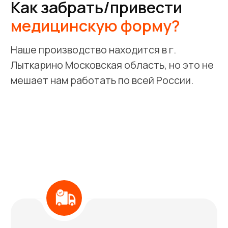
Вопрос / ответ
ИП Бердышев Павел Геннадьевич, ИНН
500704068312
Политика конфиденциальности