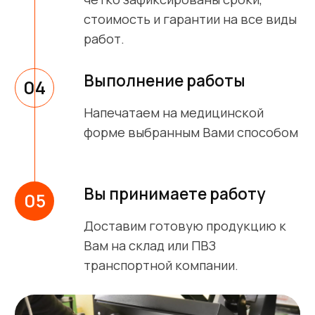
Остались вопросы?
Задайте их нам
Задайте свои вопросы, мы ответим
в кратчайшие сроки
Задать вопрос
Шелкография
(трафаретная печать)