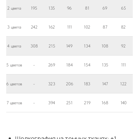
механическим
2 цвета
195
135
96
81
69
65
воздействиям.
От 50 штук
3 цвета
242
162
111
102
87
82
Срок от 1-го дня
Любые изображения
4 цвета
308
215
149
134
108
92
5 цветов
-
269
184
154
135
111
6 цветов
-
323
206
183
147
122
7 цветов
-
394
251
219
168
140
Задать вопрос