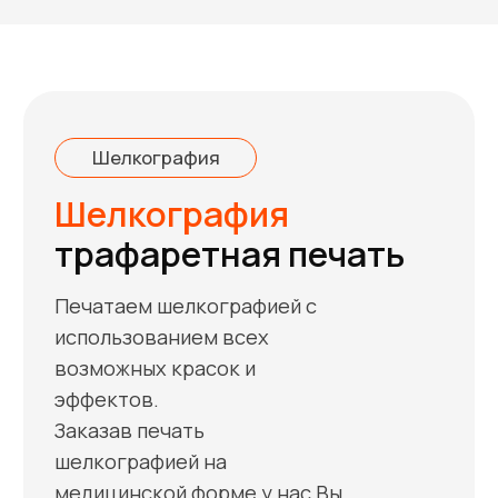
эффектов.
Заказав печать
шелкографией на
медицинской форме у нас Вы
получите стойкую к
различным воздействиям
печать, яркие и насыщенные
цвета, а так же безупречный
сервис.
От 50 штук
Срок от 1-го дня
До 6-и цветов