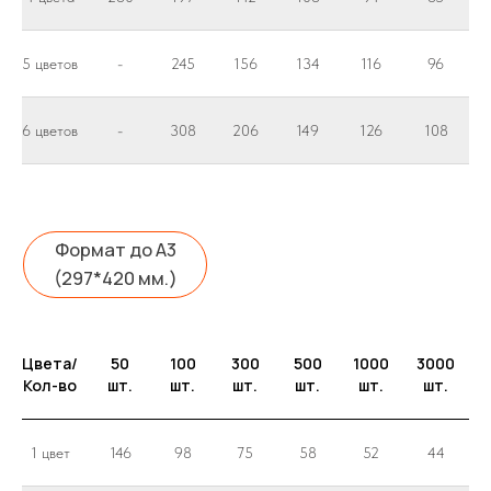
необходимо иметь запас не менее 2
шт. на цвет
5 цветов
-
245
156
134
116
96
6 цветов
-
308
206
149
126
108
DTF печать
DTF печать
на медицинской
форме
Технология DTF печати на
медицинской форме
позволяет наносить любые
изображения
Цвета/
50
100
300
500
1000
3000
(полноцветные) на
Кол-во
шт.
шт.
шт.
шт.
шт.
шт.
медицинскую форму в
кратчайшие сроки тиражами
от одной штуки.
1 цвет
146
98
75
58
52
44
Изображение получается
стойкое к выгоранию и