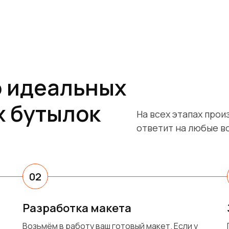
 идеальных
 бутылок
На всех этапах про
ответит на любые в
02
Разработка макета
Возьмём в работу ваш готовый макет. Если у